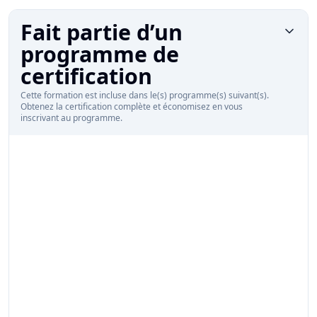
Fait partie d’un
programme de
certification
Cette formation est incluse dans le(s) programme(s) suivant(s).
Obtenez la certification complète et économisez en vous
inscrivant au programme.
Programme de certification :
Pack Influence & Mobilisation pour Leaders
d’Équipe
Décoder la psychologie et le comportement du client
$40.00
Catherine Lavoie
Maximiser son langage d'influence
$100.00
Farès Chmait
Gérer autrement pour mobiliser à distance
$75.00
Farès Chmait