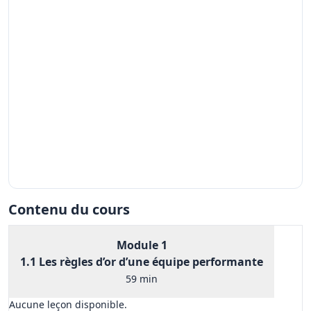
Créer des conflits positifs en entreprise: l’art de voir du positif même dans les conflits
$40.00
Tito Kang
Des mots à l'action : les secrets d'une communication influente
$40.00
Farès Chmait
Vous économisez 10.45%
$300.00
Total :
$335.00
Voir les détails
Connexion
Contenu du cours
Module 1
1.1 Les règles d’or d’une équipe performante
59 min
Aucune leçon disponible.